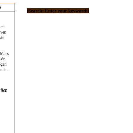
n
(Search: Enter your keyword:)
et-
iven
wie
, Marx
-dr,
ögen
umis-
llen