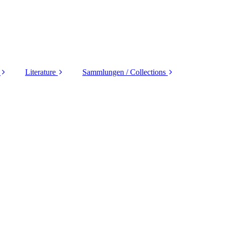
Literature
Sammlungen / Collections
 /
Auction Catalogues
Deutschland
Y
Name Sales
Europa
Literatur D_land
Übersee
seas
Literatur Asia
Motive / Thematics
Literatur Europa
Übersee etc.
Alle Welt