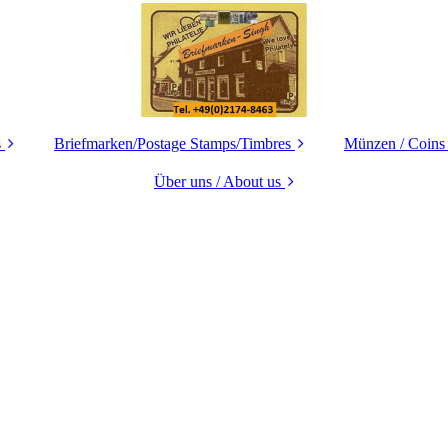
s
Briefmarken/Postage Stamps/Timbres
Münzen / Coins
Deutschland /
Über uns / About us
Deutschland
GERMANY
GERMAN
Ihr Weg zu uns -
Europe
How to find us
Europa
Asia
Datenschutz
Übersee / Over
INDIA/Indien/Inde
Impressum
Übersee / Overseas
Motive / Thematics