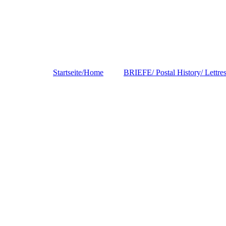
Startseite/Home
BRIEFE/ Postal History/ Lettre
DEUTSCHLAND/
Germany/Allemagne
EUROPA
ASIA
INDIA/INDIEN/IND
E
AMERICAS
USA