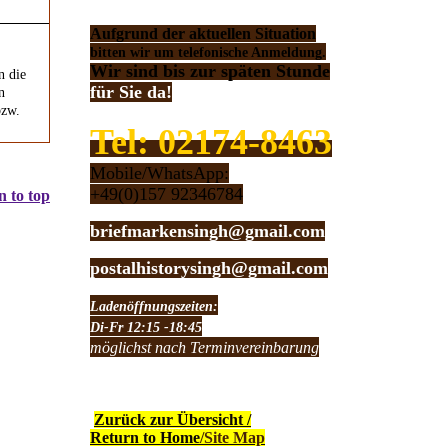
Aufgrund der aktuellen Situation
bitten wir um telefonische Anmeldung.
Wir sind bis zur späten Stunde
n die
für Sie da!
n
bzw.
Tel: 02174-8463
Mobile/WhatsApp:
+49(0)157 92346784
 to top
briefmarkensingh@gmail.com
postalhistorysingh@gmail.com
Ladenöffnungszeiten:
Di-Fr 12:15 -18:45
möglichst nach Terminvereinbarung
Zurück zur Übersicht /
Return to Home
/Site Map