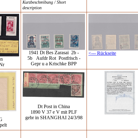
Kurzbeschreibung / Short
description
1941 Dt Bes Zarasai 2b -
<--- Rückseite
5b Aufdr Rot Postfrisch -
en
Gepr u a Krischke BPP
Nr
Dt Post in China
1890 V 37 e V mit PLF
gebr in SHANGHAI 24/3/98
IG
pelt