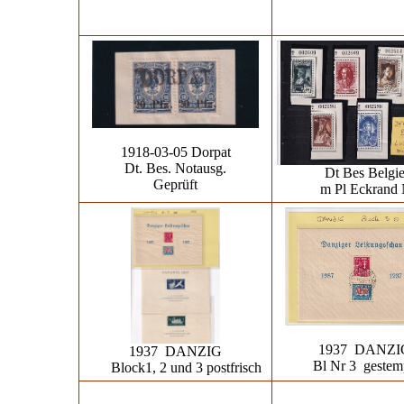
1918-03-05 Dorpat
Dt. Bes. Notausg.
Dt Bes Belgi
Geprüft
m Pl Eckrand 
1937 DANZ
1937 DANZIG
Bl Nr 3 gestem
Block1, 2 und 3 postfrisch