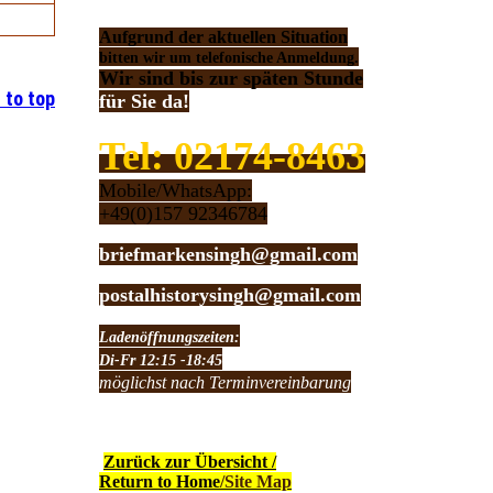
Aufgrund der aktuellen Situation
bitten wir um telefonische Anmeldung.
Wir sind bis zur späten Stunde
 to top
für Sie da!
Tel: 02174-8463
Mobile/WhatsApp:
+49(0)157 92346784
briefmarkensingh@gmail.com
postalhistorysingh@gmail.com
Ladenöffnungszeiten:
Di-Fr 12:15 -18:45
möglichst nach Terminvereinbarung
Zurück zur Übersicht /
Return to Home
/Site Map