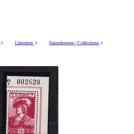
Literature
Sammlungen / Collections
 /
Auction Catalogues
Deutschland
Y
Name Sales
Europa
Literatur D_land
Übersee
seas
Literatur Asia
Motive / Thematics
Literatur Europa
Übersee etc.
Alle Welt