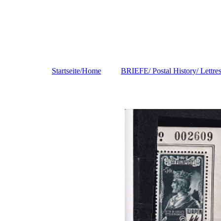
Startseite/Home
BRIEFE/ Postal History/ Lettre
DEUTSCHLAND/
Germany/Allemagne
EUROPA
ASIA
INDIA/INDIEN/IND
E
AMERICAS
USA