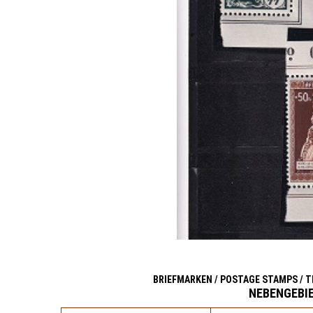
AFRICA
Australia, NZ, Ocean
Islands, Misc.
Zensur / Censor
Postage Due/
Redirected Mail
Motive / Thematics
Zeppelin/ Airmails
Ansichtskarten / View
cards
BRIEFMARKEN / POSTAGE STAMPS / T
NEBENGEBIE