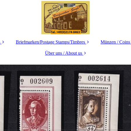
s
Briefmarken/Postage Stamps/Timbres
Münzen / Coins
Deutschland /
Über uns / About us
Deutschland
GERMANY
GERMAN
Ihr Weg zu uns -
Europe
How to find us
Europa
Asia
Datenschutz
Übersee / Over
INDIA/Indien/Inde
Impressum
Übersee / Overseas
Motive / Thematics