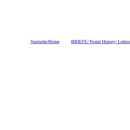
Startseite/Home
BRIEFE/ Postal History/ Lettre
DEUTSCHLAND/
Germany/Allemagne
EUROPA
ASIA
INDIA/INDIEN/IND
E
AMERICAS
USA