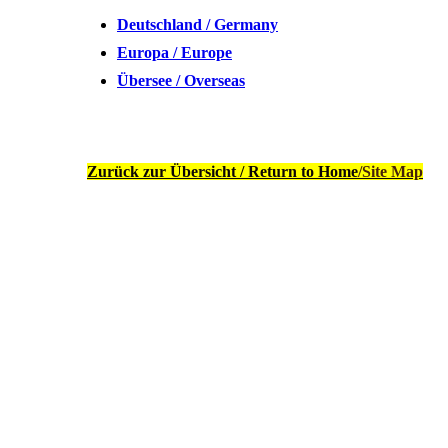
Deutschland / Germany
Europa / Europ
e
Übersee / Overseas
Zurück zur Übersicht / Return to Home
/Site Map