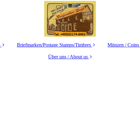
s
Briefmarken/Postage Stamps/Timbres
Münzen / Coins
Deutschland /
Über uns / About us
Deutschland
GERMANY
GERMAN
Ihr Weg zu uns -
Europe
How to find us
Europa
Asia
Datenschutz
Übersee / Over
INDIA/Indien/Inde
Impressum
Übersee / Overseas
Motive / Thematics