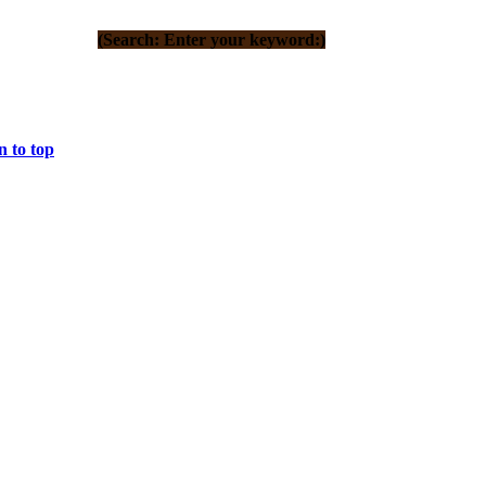
(Search: Enter your keyword:)
 to top