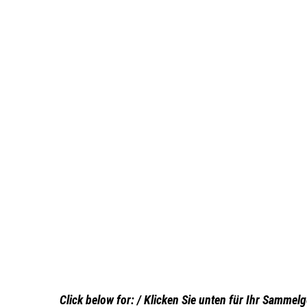
AFRICA
Australia, NZ, Ocean
Islands, Misc.
Zensur / Censor
Postage Due/
Redirected Mail
Motive / Thematics
Zeppelin/ Airmails
Ansichtskarten / View
cards
Click below for: / Klicken Sie unten für Ihr Sammelg