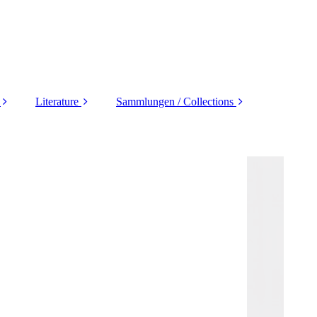
Literature
Sammlungen / Collections
 /
Auction Catalogues
Deutschland
Y
Name Sales
Europa
Literatur D_land
Übersee
seas
Literatur Asia
Motive / Thematics
Literatur Europa
Übersee etc.
Alle Welt