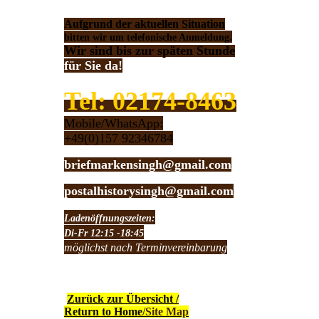
Aufgrund der aktuellen Situation
bitten wir um telefonische Anmeldung.
Wir sind bis zur späten Stunde
für Sie da!
Tel: 02174-8463
Mobile/WhatsApp:
+49(0)157 92346784
briefmarkensingh@gmail.com
postalhistorysingh@gmail.com
Ladenöffnungszeiten:
Di-Fr 12:15 -18:45
möglichst nach Terminvereinbarung
Zurück zur Übersicht /
Return to Home
/Site Map