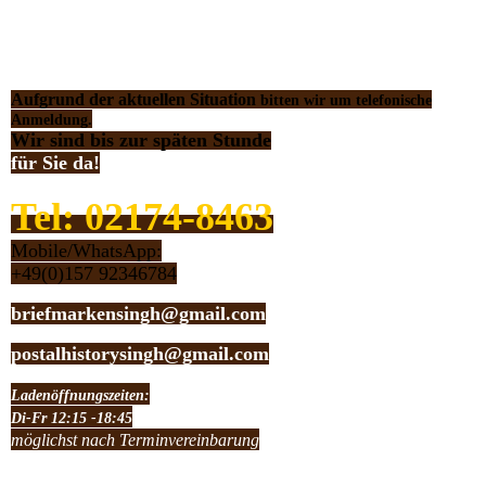
Aufgrund der aktuellen Situation
bitten wir um telefonische
Anmeldung.
Wir sind bis zur späten Stunde
für Sie da!
Tel: 02174-8463
Mobile/WhatsApp:
+49(0)157 92346784
briefmarkensingh@gmail.com
postalhistorysingh@gmail.com
Ladenöffnungszeiten:
Di-Fr 12:15 -18:45
möglichst nach Terminvereinbarung